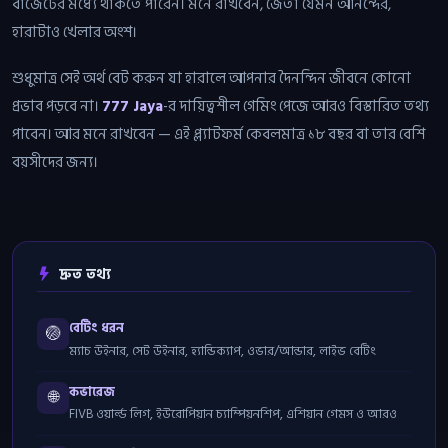
বাজেটের মধ্যে থাকতে পারেন। মনে রাখবেন, জেতা যেমন আনন্দের,
হারাটাও খেলার অংশ।
শুধুমাত্র সেই অর্থ বেট করুন যা হারালে আপনার দৈনন্দিন জীবনে কোনো
প্রভাব পড়বে না।
777 Jaya
-র দায়িত্বশীল গেমিং পেজে আরও বিস্তারিত তথ্য
পাবেন। আর মনে রাখবেন — এই প্ল্যাটফর্ম কেবলমাত্র ১৮ বছর বা তার বেশি
বয়সীদের জন্য।
দ্রুত তথ্য
বেটিং ধরন
🏐
ম্যাচ উইনার, সেট উইনার, হ্যান্ডিক্যাপ, ওভার/আন্ডার, লাইভ বেটিং
কভারেজ
🌐
FIVB ওয়ার্ল্ড লিগ, ইউরোপিয়ান চ্যাম্পিয়নশিপ, এশিয়ান গেমস ও আরও