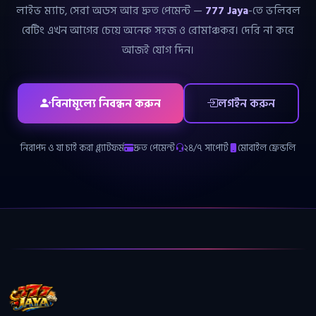
লাইভ ম্যাচ, সেরা অডস আর দ্রুত পেমেন্ট —
777 Jaya
-তে ভলিবল
বেটিং এখন আগের চেয়ে অনেক সহজ ও রোমাঞ্চকর। দেরি না করে
আজই যোগ দিন।
বিনামূল্যে নিবন্ধন করুন
লগইন করুন
নিরাপদ ও যা চাই করা প্ল্যাটফর্ম
দ্রুত পেমেন্ট
২৪/৭ সাপোর্ট
মোবাইল ফ্রেন্ডলি