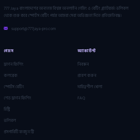
777 Jaya বাংলাদেশের অন্যতম বিশ্বস্ত অনলাইন গেমিং ও বেটিং প্ল্যাটফর্ম। ভলিবল
থেকে শুরু করে স্পোর্টস বেটিং পর্যন্ত আমরা সেরা অভিজ্ঞতা দিতে প্রতিশ্রুতিবদ্ধ।
support@777jaya-pro.com
গেমস
অ্যাকাউন্ট
ড্রাগন ফিশিং
নিবন্ধন
কলব্রেক
প্রবেশ করুন
স্পোর্টস বেটিং
দায়িত্বশীল খেলা
শেড ড্রাগন ফিশিং
FAQ
হিস্ট্রি
ভলিবল
প্রসপারিটি ফরচুন ট্রি