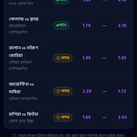
লাইভ
FIVB ওয়ার্ল্ড লিগ
পোল্যান্ড vs ফ্রান্স
1.70
—
2.35
লাইভ
ইউরোপিয়ান
চ্যাম্পিয়নশিপ
জাপান vs দক্ষিণ
কোরিয়া
1.95
—
1.95
আসন্ন
এশিয়ান ভলিবল
চ্যাম্পিয়নশিপ
আর্জেন্টিনা vs
2.20
—
1.72
সার্বিয়া
আসন্ন
ভলিবল নেশনস লিগ
রাশিয়া vs কিউবা
1.60
—
2.50
আসন্ন
ওয়ার্ল্ড গ্র্যান্ড প্রিক্স
অডস রিয়েল-টাইমে পরিবর্তন হয়। বেট করার আগে সর্বশেষ অডস যাচাই করুন।