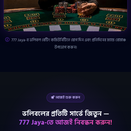
777 Jaya-র ভলিবল বেটিং কমিউনিটিতে যোগ দিন এবং প্রতিদিনের ম্যাচে রোমাঞ্চ
উপভোগ করুন।
আজই শুরু করুন
ভলিবলের প্রতিটি সার্ভে জিতুন —
777 Jaya-তে আজই নিবন্ধন করুন!