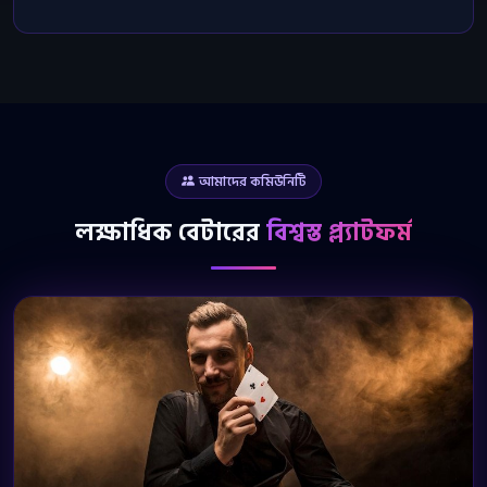
আমাদের কমিউনিটি
লক্ষাধিক বেটারের
বিশ্বস্ত প্ল্যাটফর্ম