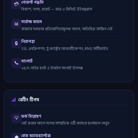
পেমেন্ট পদ্ধতি
💳
বিকাশ, নগদ, রকেট — মাত্র ৩ মিনিটে উইথড্রয়াল
সর্বোচ্চ অডস
📊
বাজারে সবচেয়ে প্রতিযোগিতামূলক অডস, অতিরিক্ত মার্জিন নেই
নিরাপত্তা
🔒
SSL এনক্রিপশন, টু-ফ্যাক্টর অথেনটিকেশন, RNG সার্টিফাইড
সাপোর্ট
📞
২৪/৭ লাইভ চ্যাট ও ইমেইল সাপোর্ট উপলব্ধ
বেটিং টিপস
ফর্ম বিশ্লেষণ
💡
বেট করার আগে দলের সাম্প্রতিক ৫টি ম্যাচের ফলাফল দেখুন
হোম অ্যাডভান্টেজ
🏠