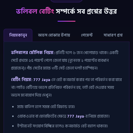
ভলিবল বেটিং
সম্পর্কে সব প্রশ্নের উত্তর
নিয়মকানুন
অডস বোঝার উপায়
পেমেন্ট
সাধারণ প্রশ্ন
ভলিবলের মৌলিক নিয়ম:
প্রতিটি দলে ৬ জন খেলোয়াড় থাকে। একটি
সেটে প্রথমে ২৫ পয়েন্ট পেলে জেতা যায় (ন্যূনতম ২ পয়েন্টের ব্যবধান
প্রয়োজন)। পাঁচ সেটের ম্যাচে ৩টি সেট জেতা দলই চ্যাম্পিয়ন।
বেটিং নিয়ম:
777 Jaya
-তে বেট কনফার্ম করার পর তা পরিবর্তন করা যাবে
না। লাইভ বেটিংয়ে অডস প্রতিনিয়ত পরিবর্তন হয়, তাই বেট দেওয়ার সময়
অডস মনোযোগ দিয়ে দেখুন।
ম্যাচ বাতিল হলে সমস্ত বেট রিফান্ড হবে।
ওয়াকওভার বা ফোরফিটের ক্ষেত্রে
777 Jaya
-র নিয়ম প্রযোজ্য।
ইন্টারনেট সংযোগ বিচ্ছিন্ন হলেও কনফার্মড বেট বহাল থাকবে।