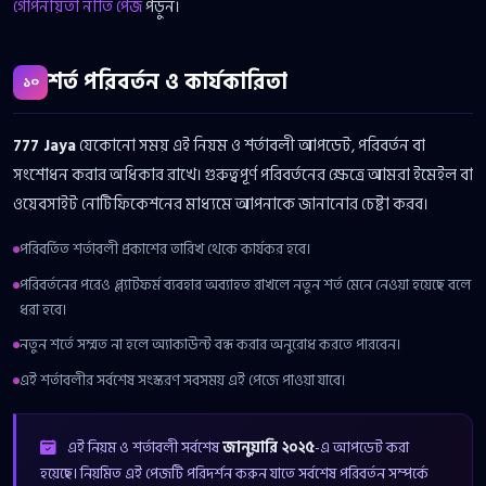
গোপনীয়তা নীতি পেজ
পড়ুন।
শর্ত পরিবর্তন ও কার্যকারিতা
১০
777 Jaya
যেকোনো সময় এই নিয়ম ও শর্তাবলী আপডেট, পরিবর্তন বা
সংশোধন করার অধিকার রাখে। গুরুত্বপূর্ণ পরিবর্তনের ক্ষেত্রে আমরা ইমেইল বা
ওয়েবসাইট নোটিফিকেশনের মাধ্যমে আপনাকে জানানোর চেষ্টা করব।
পরিবর্তিত শর্তাবলী প্রকাশের তারিখ থেকে কার্যকর হবে।
পরিবর্তনের পরেও প্ল্যাটফর্ম ব্যবহার অব্যাহত রাখলে নতুন শর্ত মেনে নেওয়া হয়েছে বলে
ধরা হবে।
নতুন শর্তে সম্মত না হলে অ্যাকাউন্ট বন্ধ করার অনুরোধ করতে পারবেন।
এই শর্তাবলীর সর্বশেষ সংস্করণ সবসময় এই পেজে পাওয়া যাবে।
এই নিয়ম ও শর্তাবলী সর্বশেষ
জানুয়ারি ২০২৫
-এ আপডেট করা
হয়েছে। নিয়মিত এই পেজটি পরিদর্শন করুন যাতে সর্বশেষ পরিবর্তন সম্পর্কে