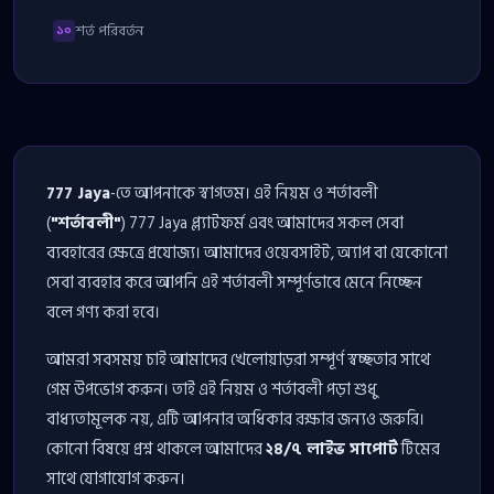
শর্ত পরিবর্তন
১০
777 Jaya
-তে আপনাকে স্বাগতম। এই নিয়ম ও শর্তাবলী
(
"শর্তাবলী"
) 777 Jaya প্ল্যাটফর্ম এবং আমাদের সকল সেবা
ব্যবহারের ক্ষেত্রে প্রযোজ্য। আমাদের ওয়েবসাইট, অ্যাপ বা যেকোনো
সেবা ব্যবহার করে আপনি এই শর্তাবলী সম্পূর্ণভাবে মেনে নিচ্ছেন
বলে গণ্য করা হবে।
আমরা সবসময় চাই আমাদের খেলোয়াড়রা সম্পূর্ণ স্বচ্ছতার সাথে
গেম উপভোগ করুন। তাই এই নিয়ম ও শর্তাবলী পড়া শুধু
বাধ্যতামূলক নয়, এটি আপনার অধিকার রক্ষার জন্যও জরুরি।
কোনো বিষয়ে প্রশ্ন থাকলে আমাদের
২৪/৭ লাইভ সাপোর্ট
টিমের
সাথে যোগাযোগ করুন।