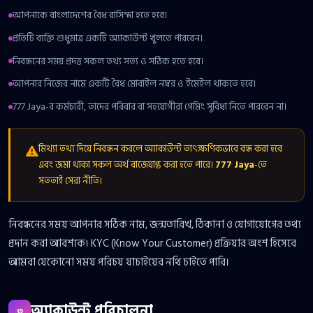
আপনাকে বাংলাদেশের বৈধ বাসিন্দা হতে হবে।
প্রতিটি ব্যক্তি শুধুমাত্র একটি অ্যাকাউন্ট খুলতে পারবেন।
নিবন্ধনের সময় প্রদত্ত সকল তথ্য সত্য ও সঠিক হতে হবে।
আপনার নিজের নামে একটি বৈধ মোবাইল নম্বর ও ইমেইল থাকতে হবে।
777 Jaya-র কর্মচারী, তাদের পরিবার বা সহযোগীরা গেমিং সুবিধা নিতে পারবেন না।
মিথ্যা তথ্য দিয়ে নিবন্ধন করলে অ্যাকাউন্ট তাৎক্ষণিকভাবে বন্ধ করা হবে
এবং জমা থাকা সকল অর্থ বাজেয়াপ্ত করা হতে পারে।
777 Jaya
-তে
সততাই সেরা নীতি।
নিবন্ধনের সময় আপনার সঠিক নাম, জন্মতারিখ, ঠিকানা ও যোগাযোগের তথ্য
প্রদান করা আবশ্যক। KYC (Know Your Customer) প্রক্রিয়ার অংশ হিসেবে
আমরা যেকোনো সময় পরিচয় যাচাইয়ের নথি চাইতে পারি।
অ্যাকাউন্ট পরিচালনা
৩