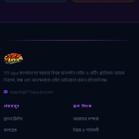
777 Jaya বাংলাদেশের সবচেয়ে বিশ্বস্ত অনলাইন গেমিং ও বেটিং প্ল্যাটফর্ম। আমরা
নিরাপদ, স্বচ্ছ এবং আনন্দদায়ক গেমিং অভিজ্ঞতা প্রদানে প্রতিশ্রুতিবদ্ধ।
support@777jaya-pro.com
গেমসমূহ
দ্রুত লিংক
ড্রাগন ফিশিং
আমাদের সম্পর্কে
কলব্রেক
নিয়ম ও শর্তাবলী