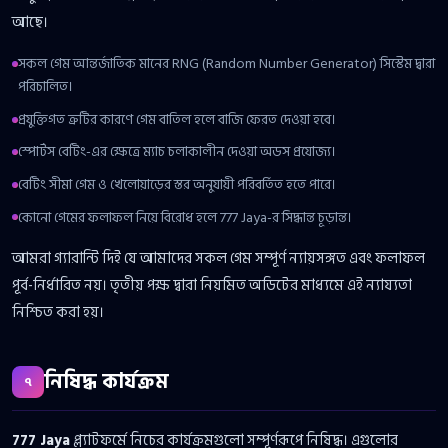
আছে।
সকল গেম আন্তর্জাতিক মানের RNG (Random Number Generator) সিস্টেম দ্বারা
পরিচালিত।
প্রযুক্তিগত ত্রুটির কারণে গেম বাতিল হলে বাজি ফেরত দেওয়া হবে।
স্পোর্টস বেটিং-এর ক্ষেত্রে ম্যাচ চলাকালীন দেওয়া অডস প্রযোজ্য।
বেটিং সীমা গেম ও খেলোয়াড়ের স্তর অনুযায়ী পরিবর্তিত হতে পারে।
কোনো গেমের ফলাফল নিয়ে বিরোধ হলে 777 Jaya-র সিদ্ধান্ত চূড়ান্ত।
আমরা গ্যারান্টি দিই যে আমাদের সকল গেম সম্পূর্ণ ন্যায়সঙ্গত এবং ফলাফল
পূর্ব-নির্ধারিত নয়। তৃতীয় পক্ষ দ্বারা নিয়মিত অডিটের মাধ্যমে এই ন্যায্যতা
নিশ্চিত করা হয়।
নিষিদ্ধ কার্যক্রম
৭
777 Jaya
প্ল্যাটফর্মে নিচের কার্যক্রমগুলো সম্পূর্ণরূপে নিষিদ্ধ। এগুলোর