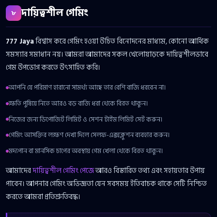
দায়িত্বশীল গেমিং
৮
777 Jaya
বিশ্বাস করে গেমিং হওয়া উচিত বিনোদনের মাধ্যম, কোনো আর্থিক
সমস্যার সমাধান নয়। আমরা আমাদের সকল খেলোয়াড়কে দায়িত্বশীলভাবে
গেম উপভোগ করতে উৎসাহিত করি।
আপনি যে পরিমাণ হারানো সামর্থ্য আছে তার বেশি বাজি ধরবেন না।
ক্ষতি পুষিয়ে নিতে আরও বড় বাজি ধরা থেকে বিরত থাকুন।
নিজের জন্য ডিপোজিট লিমিট ও সেশন টাইম লিমিট সেট করুন।
গেমিং আসক্তির লক্ষণ দেখা দিলে সেলফ-এক্সক্লুশন ব্যবহার করুন।
মদ্যপান বা মানসিক চাপের অবস্থায় গেম খেলা থেকে বিরত থাকুন।
আমাদের
দায়িত্বশীল গেমিং পেজে
আরও বিস্তারিত তথ্য এবং সহায়তার উপায়
পাবেন। আপনার গেমিং অভিজ্ঞতা যেন সবসময় ইতিবাচক থাকে সেটি নিশ্চিত
করতে আমরা প্রতিশ্রুতিবদ্ধ।